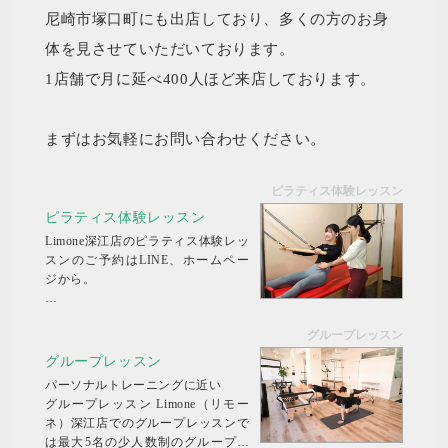
尼崎市塚口町にも出店しており、多くの方のお身
体を見させていただいております。
1店舗で月に延べ400人ほど来店しております。
まずはお気軽にお問い合わせください。
ピラティス体験レッスン
ピラティス体験レッスン
Limone深江店のピラティス体験レッ
スンのご予約はLINE、ホームペー
ジから。
まずは体験の日時をお知らせくださ
グループレッスン
い。体験申し込み後、スタジオから
カウンセリングシートをお送りさせ
グループレッスン
て頂きます。
パーソナルトレーニングに近い
当カウンセリングシートのご記入を
グループレッスン Limone（リモー
持って本登録となります。 マシン
ネ）深江店でのグループレッスンで
ピラティス体験レッスン 体験...
は最大5名の少人数制のグループレ