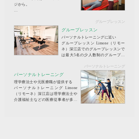
ジから。
まずは体験の日時をお知らせくださ
グループレッスン
い。体験申し込み後、スタジオから
カウンセリングシートをお送りさせ
グループレッスン
て頂きます。
パーソナルトレーニングに近い
当カウンセリングシートのご記入を
グループレッスン Limone（リモー
持って本登録となります。 マシン
ネ）深江店でのグループレッスンで
ピラティス体験レッスン 体験...
は最大5名の少人数制のグループレ
ッスンです。少しでも多くの方のお
パーソナルトレーニング
身体を見させていただきフォームの
修正を行い最適なトレーニングを行
パーソナルトレーニング
っていただきたく思っています。
理学療法士や元医療職が提供する
グループレッス...
パーソナルトレーニング Limone
（リモーネ）深江店は理学療法士や
介護福祉士などの医療従事者が多く
在籍しており、お身体の評価や分析
が得意としています。そのため、お
身体の状態に合わせたトレーニング
メニューの考案を素早く行いパーソ
ナルトレーニングにて...